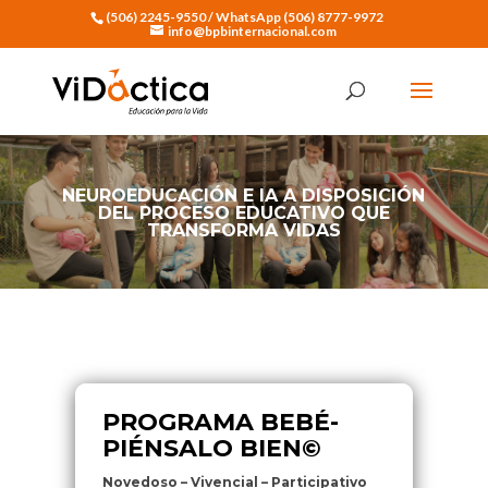
(506) 2245-9550 / WhatsApp (506) 8777-9972
info@bpbinternacional.com
NEUROEDUCACIÓN E IA A DISPOSICIÓN
DEL PROCESO EDUCATIVO QUE
TRANSFORMA VIDAS
PROGRAMA BEBÉ-
PIÉNSALO BIEN©
PROGRAMA BEBÉ-
PIÉNSALO BIEN©
Novedoso – Vivencial – Participativo