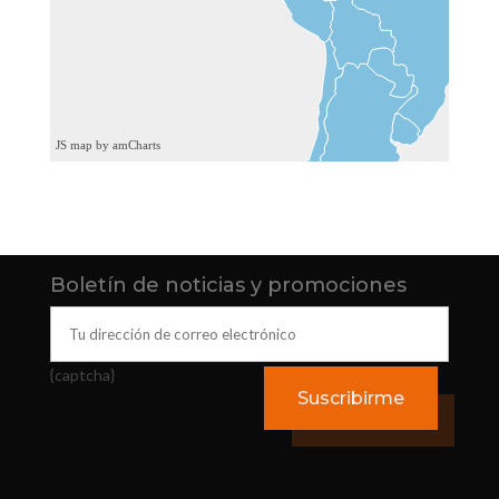
JS map by amCharts
Boletín de noticias y promociones
{captcha}