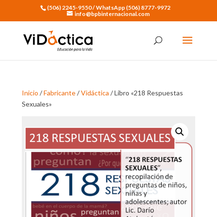
(506) 2245-9550 / WhatsApp (506) 8777-9972
info@bpbinternacional.com
Inicio
/
Fabricante
/
Vidáctica
/ Libro «218 Respuestas
Sexuales»