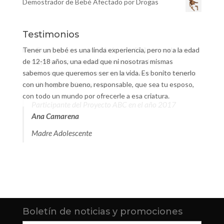
Demostrador de Bebé Afectado por Drogas
Testimonios
Tener un bebé es una linda experiencia, pero no a la edad
Me di cuenta que a esta edad no es fácil ser madre, que
de 12-18 años, una edad que ni nosotras mismas
es mejor ya tener una vida planeada, ser lo
sabemos que queremos ser en la vida. Es bonito tenerlo
suficientemente madura para poder tener un bebé, para
con un hombre bueno, responsable, que sea tu esposo,
que él tenga una buena vida.
con todo un mundo por ofrecerle a esa criatura.
Participante del Proyecto ABC en el año 2017
Ana Camarena
Madre Adolescente
Boletín de noticias y promociones