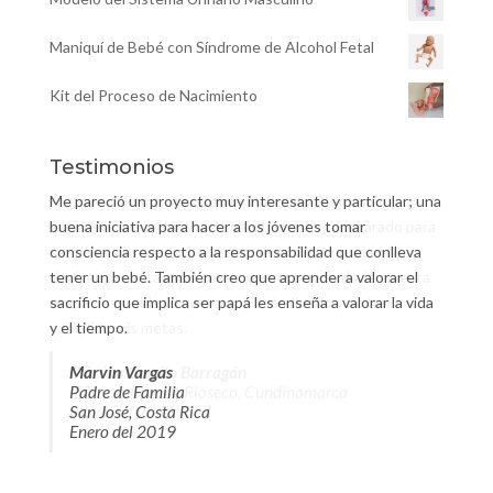
Maniquí de Bebé con Síndrome de Alcohol Fetal
Kit del Proceso de Nacimiento
Testimonios
Me pareció un proyecto muy interesante y particular; una
Aunque el
Programa Bebé - Piénsalo Bien
es una
buena iniciativa para hacer a los jóvenes tomar
experiencia muy bonita, todavía no estoy preparado para
consciencia respecto a la responsabilidad que conlleva
ser papá, porque un bebé requiere mucho cuidado y
tener un bebé. También creo que aprender a valorar el
dedicación, estas son cosas que no puedo darle en esta
sacrificio que implica ser papá les enseña a valorar la vida
etapa de mi vida ya que estoy estudiando y no he
y el tiempo.
cumplido mis metas.
Marvin Vargas
Cristian Camilo Barragán
Padre de Familia
IED San Juan de Rioseco, Cundinamarca
San José, Costa Rica
Mayo del 2011
Enero del 2019