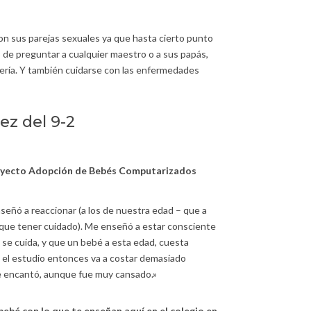
con sus parejas sexuales ya que hasta cierto punto
de preguntar a cualquier maestro o a sus papás,
ería. Y también cuidarse con las enfermedades
ez del 9-2
royecto Adopción de Bebés Computarizados
señó a reaccionar (a los de nuestra edad – que a
 que tener cuidado). Me enseñó a estar consciente
o se cuida, y que un bebé a esta edad, cuesta
 el estudio entonces va a costar demasiado
me encantó, aunque fue muy cansado.»
bebé con lo que te enseñan aquí en el colegio en