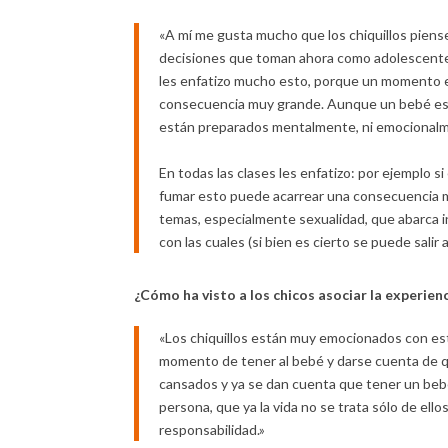
«A mí me gusta mucho que los chiquillos piens
decisiones que toman ahora como adolescentes
les enfatizo mucho esto, porque un momento e
consecuencia muy grande. Aunque un bebé es u
están preparados mentalmente, ni emocionalme
En todas las clases les enfatizo: por ejemplo s
fumar esto puede acarrear una consecuencia mu
temas, especialmente sexualidad, que abarca 
con las cuales (si bien es cierto se puede salir 
¿Cómo ha visto a los chicos asociar la experienc
«Los chiquillos están muy emocionados con este
momento de tener al bebé y darse cuenta de 
cansados y ya se dan cuenta que tener un bebé
persona, que ya la vida no se trata sólo de el
responsabilidad.»