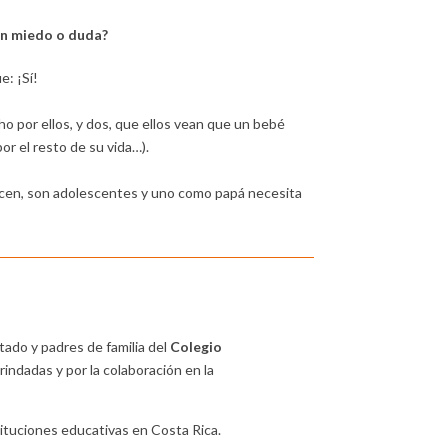
ún miedo o duda?
: ¡Sí!
ho por ellos, y dos, que ellos vean que un bebé
or el resto de su vida…).
recen, son adolescentes y uno como papá necesita
ado y padres de familia del
Colegio
rindadas y por la colaboración en la
tituciones educativas en Costa Rica.