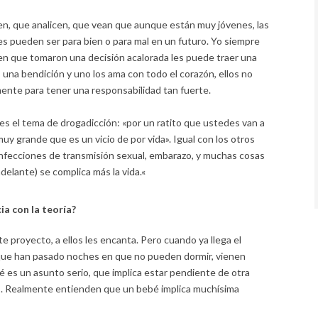
en, que analicen, que vean que aunque están muy jóvenes, las
 pueden ser para bien o para mal en un futuro. Yo siempre
n que tomaron una decisión acalorada les puede traer una
na bendición y uno los ama con todo el corazón, ellos no
nte para tener una responsabilidad tan fuerte.
i es el tema de drogadicción: «por un ratito que ustedes van a
y grande que es un vicio de por vida». Igual con los otros
infecciones de transmisión sexual, embarazo, y muchas cosas
adelante) se complica más la vida.
«
ia con la teoría?
 proyecto, a ellos les encanta. Pero cuando ya llega el
que han pasado noches en que no pueden dormir, vienen
 es un asunto serio, que implica estar pendiente de otra
los. Realmente entienden que un bebé implica muchísima